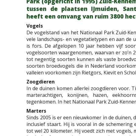
Park (opgericht in 1995) Zuid-Kennem
tussen de plaatsen IJmuiden, San
heeft een omvang van ruim 3800 hec
Vogels
De vogelstand van het Nationaal Park Zuid-Kenn
vele landschaps- en vegetatietypen en aan de u
is fors. De afgelopen 10 jaar hebben vijf soo
vogelsoorten waargenomen, waarvan er zo’n 2
tot negentig soorten kunnen als vaste broedvog
soorten broedvogels die in Nederland voorkomen
valleien voorkomen zijn Rietgors, Kievit en Scho
Zoogdieren
In de duinen komen allerlei zoogdieren voor. T
marterachtigen, konijnen, hazen, eekhoorn
tegenkomen. In het Nationaal Park Zuid-Kennem
Marters
Sinds 2005 is er een nieuwkomer in de duinen, 
inclusief staart. Hij is vooral in de schemerin
tot wel 20 kilometer. Hij voedt zich met vogels