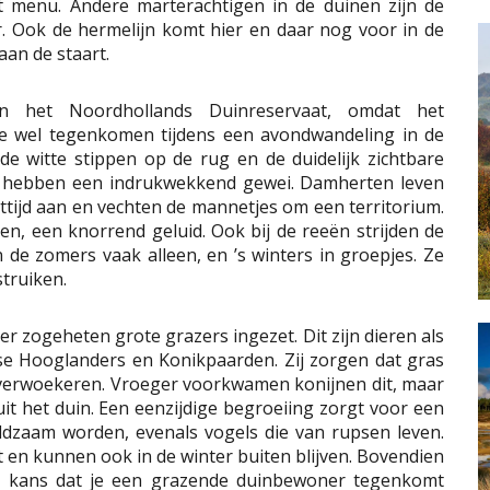
t menu. Andere marterachtigen in de duinen zijn de
r. Ook de hermelijn komt hier en daar nog voor in de
aan de staart.
 het Noordhollands Duinreservaat, omdat het
ze wel tegenkomen tijdens een avondwandeling in de
 witte stippen op de rug en de duidelijk zichtbare
es hebben een indrukwekkend gewei. Damherten leven
ttijd aan en vechten de mannetjes om een territorium.
en, een knorrend geluid. Ook bij de reeën strijden de
de zomers vaak alleen, en ’s winters in groepjes. Ze
truiken.
r zogeheten grote grazers ingezet. Dit zijn dieren als
se Hooglanders en Konikpaarden. Zij zorgen dat gras
overwoekeren. Vroeger voorkwamen konijnen dit, maar
it het duin. Een eenzijdige begroeiing zorgt voor een
ldzaam worden, evenals vogels die van rupsen leven.
 en kunnen ook in de winter buiten blijven. Bovendien
De kans dat je een grazende duinbewoner tegenkomt