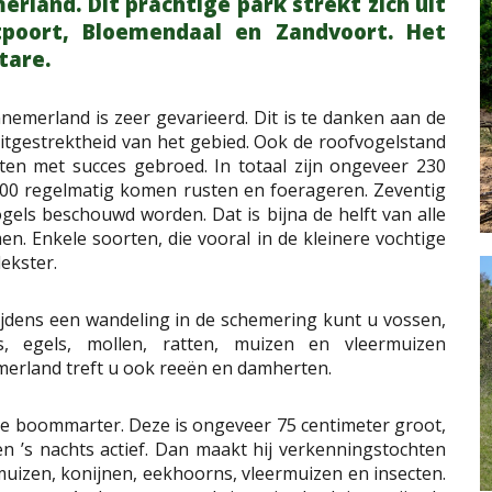
erland. Dit prachtige park strekt zich uit
tpoort, Bloemendaal en Zandvoort. Het
tare.
emerland is zeer gevarieerd. Dit is te danken aan de
itgestrektheid van het gebied. Ook de roofvogelstand
rten met succes gebroed. In totaal zijn ongeveer 230
00 regelmatig komen rusten en foerageren. Zeventig
els beschouwd worden. Dat is bijna de helft van alle
. Enkele soorten, die vooral in de kleinere vochtige
lekster.
ijdens een wandeling in de schemering kunt u vossen,
s, egels, mollen, ratten, muizen en vleermuizen
erland treft u ook reeën en damherten.
de boommarter. Deze is ongeveer 75 centimeter groot,
g en ’s nachts actief. Dan maakt hij verkenningstochten
, muizen, konijnen, eekhoorns, vleermuizen en insecten.