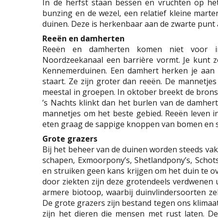
In de herfst staan bessen en vruchten op he
bunzing en de wezel, een relatief kleine marte
duinen. Deze is herkenbaar aan de zwarte punt 
Reeën en damherten
Reeën en damherten komen niet voor in
Noordzeekanaal een barrière vormt. Je kunt 
Kennemerduinen. Een damhert herken je aan de
staart. Ze zijn groter dan reeën. De mannetj
meestal in groepen. In oktober breekt de brons
’s Nachts klinkt dan het burlen van de damhert
mannetjes om het beste gebied. Reeën leven in 
eten graag de sappige knoppen van bomen en s
Grote grazers
Bij het beheer van de duinen worden steeds vake
schapen, Exmoorpony’s, Shetlandpony’s, Schot
en struiken geen kans krijgen om het duin te 
door ziekten zijn deze grotendeels verdwenen u
armere biotoop, waarbij duinvlindersoorten ze
De grote grazers zijn bestand tegen ons klimaat
zijn het dieren die mensen met rust laten. 