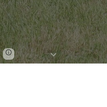
Bewegen is leuk en gezond! Bij scouting zijn we
natuurlijk al veel buiten, en daar horen uiteraard
sport- & spelactiviteiten bij. In ons programma is
daar dan ook zeker ruimte voor. Dit kunnen klein
ren/tik spellen zijn, maar ook grotere spellen als
'levend stratego' of bijvoorbeeld Schotse Highland
games.