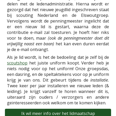
delen met de ledenadministratie. Hierna wordt er
gezorgd dat het nieuwe jeugdlid ingeschreven staat
bij scouting Nederland en de Elswoutgroep.
Vervolgens wordt de penningmeester ingelicht dat
er een nieuw lid is gestart, waarna deze de
contributie e-mail zal toesturen. Je hoeft hier niks
voor te doen, maar
(ook de penningmeester doet dit
vrijwijllig naast een baan)
het kan even duren eerdat
je de e-mail ontvangt.
Als je lid wordt, is het de bedoeling dat je zelf bij de
scoutshop
het juiste uniform koopt. Verder heb je
niets nodig voor op het uniform! Onze groepsdas,
een dasring, en de speltaktekens voor op je uniform
krijg je van ons. Dit gebeurt tijdens de
installatie.
Twee keer per jaar installeren we nieuwe leden (&
leiding). Je krijgt vanzelf te horen wanneer dit is,
uiteraard zijn ouders / verzorgers en andere
geïnteresseerden ook welkom om te komen kijken.
Ik wil meer info over het lidmaatschap