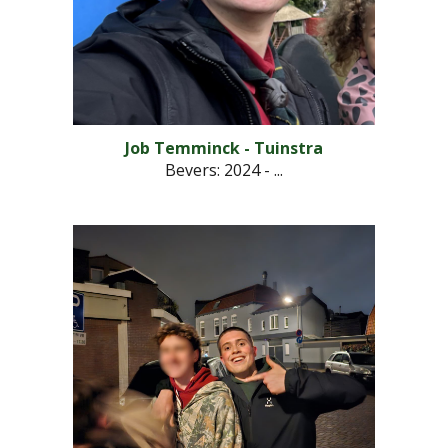
Job Temminck - Tuinstra
Bevers
: 202
4
- ...