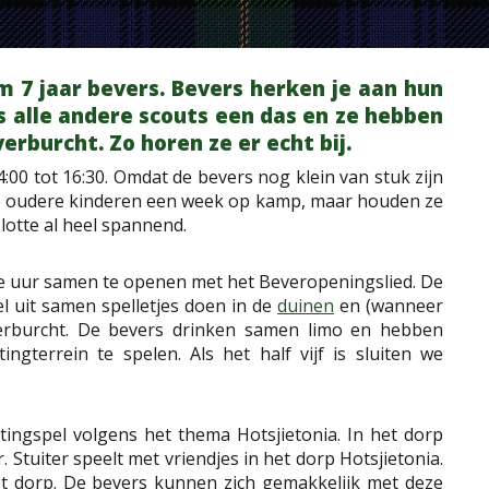
m 7 jaar bevers. Bevers herken je aan hun
s alle andere scouts een das en ze hebben
erburcht. Zo horen ze er echt bij.
0 tot 16:30. Omdat de bevers nog klein van stuk zijn
 de oudere kinderen een week op kamp, maar houden ze
slotte al heel spannend.
 uur samen te openen met het Beveropeningslied. De
l uit samen spelletjes doen in de
duinen
en (wanneer
rburcht. De bevers drinken samen limo en hebben
gterrein te spelen. Als het half vijf is sluiten we
ingspel volgens het thema Hotsjietonia. In het dorp
. Stuiter speelt met vriendjes in het dorp Hotsjietonia.
et dorp. De bevers kunnen zich gemakkelijk met deze