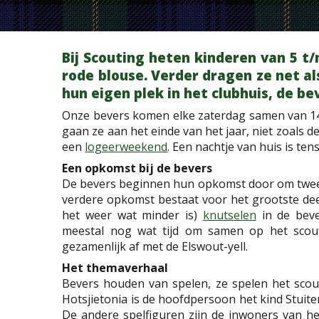
Bij Scouting heten kinderen van 5 t/
rode blouse. Verder dragen ze net al
hun eigen plek in het clubhuis, de bev
Onze bevers komen elke zaterdag samen van 14:0
gaan ze aan het einde van het jaar, niet zoals
een
logeerweekend
. Een nachtje van huis is ten
Een opkomst bij de bevers
De bevers beginnen hun opkomst door om twee
verdere opkomst bestaat voor het grootste dee
het weer wat minder is)
knutselen
in de beve
meestal nog wat tijd om samen op het scoutin
gezamenlijk af met de Elswout-yell.
Het themaverhaal
Bevers houden van spelen, ze spelen het scout
Hotsjietonia is de hoofdpersoon het kind Stuiter
De andere spelfiguren zijn de inwoners van h