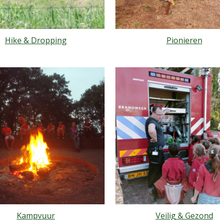
Hike & Dropping
Pionieren
Kampvuur
Veilig & Gezond