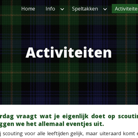
Home
Info
Speltakken
Activiteit
ip to main content
Skip to navigat
Activiteiten
rdag vraagt wat je eigenlijk doet op scouti
ggen we het allemaal eventjes uit.
 bij scouting voor alle leeftijden gelijk, maar uiteraard ko