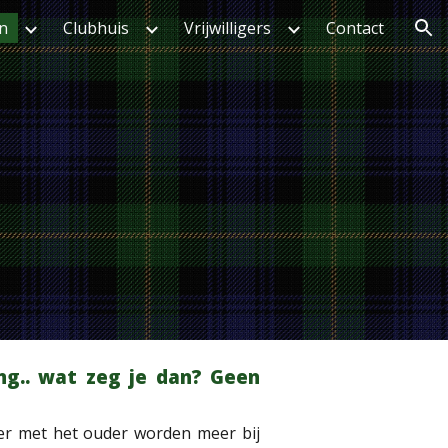
en
Clubhuis
Vrijwilligers
Contact
ion
ng.. wat zeg je dan? Geen
mt er met het ouder worden meer bij